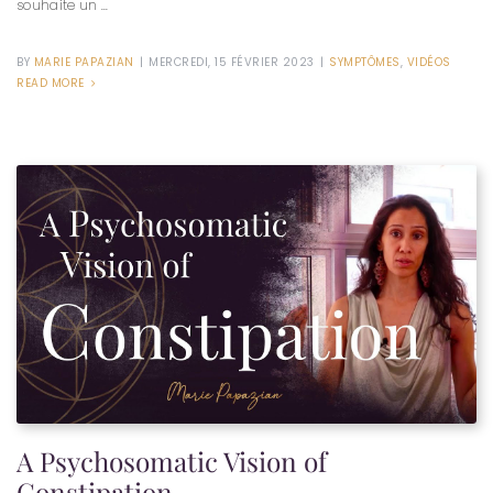
souhaite un ...
BY
MARIE PAPAZIAN
|
MERCREDI, 15 FÉVRIER 2023
|
SYMPTÔMES
,
VIDÉOS
READ MORE
A Psychosomatic Vision of
Constipation