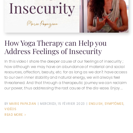
How Yoga Therapy can Help you
Address Feelings of Insecurity
In this video I share the deeper cause of our feelings of insecurity ;
how although we may have an abundance of material and social
resources, affection, beauty, etc. for as long as we don't have access
to our own inner stability and natural energy, we will always feel
threatened. And that through a therapeutic journey we can reclaim
our power, thus addressing the root cause of the dis-ease. Enjoy ...
BY
MARIE PAPAZIAN
|
MERCREDI, 15 FÉVRIER 2023
|
ENGLISH
,
SYMPTÔMES
,
VIDÉOS
READ MORE