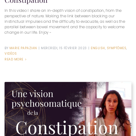
In this video I share an in-depth vision of constipation, from the
perspective of nature. Making the link between blocking our
instinctual impulses and the difficulty to evacuate, as well as the
parallel between bowel movement and the capacity to welcome
change in our life. Enjoy ~
BY
MARIE PAPAZIAN
|
MERCREDI, 15 FÉVRIER 2023
|
ENGLISH
,
SYMPTÔMES
,
VIDÉOS
READ MORE