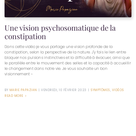
Une vision psychosomatique de la
constipation
Dans cette vidéo je vous partage une vision profonde de la
constipation, selon la perspective de la nature. J'y fais le lien entre
bloquer nos pulsions instinctives et la difficulté à évacuer, ainsi que
le parallèle entre le mouvement des selles et la capacité à accueillir
le changement dans notre vie. Je vous souhaite un bon
visionnement ​​~
BY
MARIE PAPAZIAN
|
VENDREDI, 10 FÉVRIER 2023
|
SYMPTÔMES
,
VIDÉOS
READ MORE