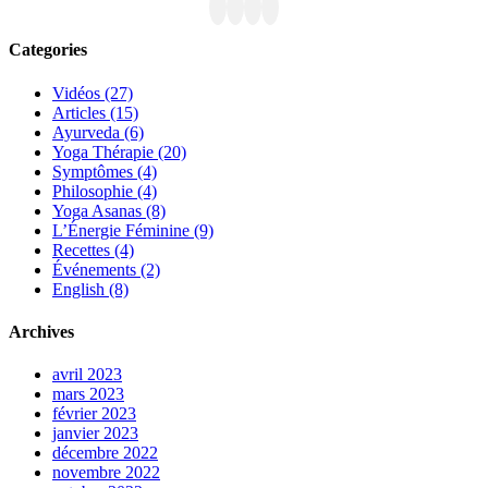
Categories
Vidéos (27)
Articles (15)
Ayurveda (6)
Yoga Thérapie (20)
Symptômes (4)
Philosophie (4)
Yoga Asanas (8)
L’Énergie Féminine (9)
Recettes (4)
Événements (2)
English (8)
Archives
avril 2023
mars 2023
février 2023
janvier 2023
décembre 2022
novembre 2022