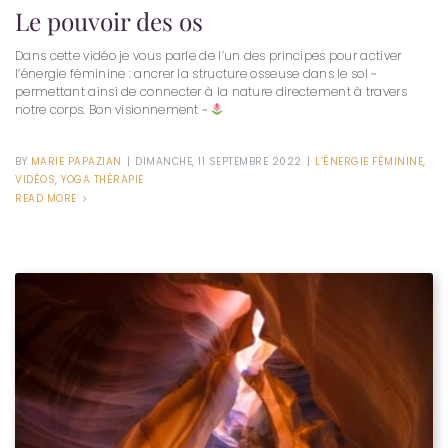
Le pouvoir des os
Dans cette vidéo je vous parle de l’un des principes pour activer
l’énergie féminine : ancrer la structure osseuse dans le sol ~
permettant ainsi de connecter à la nature directement à travers
notre corps. Bon visionnement ~
BY
MARIE PAPAZIAN
|
DIMANCHE, 11 SEPTEMBRE 2022
|
L’ÉNERGIE FÉMININE
,
VIDÉOS
,
YOGA THÉRAPIE
READ MORE