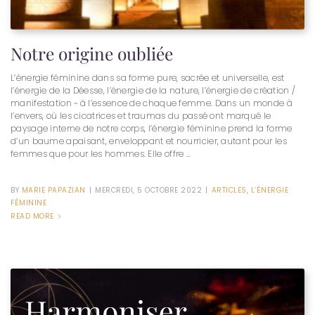
Notre origine oubliée
L’énergie féminine dans sa forme pure, sacrée et universelle, est
l’énergie de la Déesse, l’énergie de la nature, l’énergie de création /
manifestation ~ à l’essence de chaque femme. Dans un monde à
l’envers, où les cicatrices et traumas du passé ont marqué le
paysage interne de notre corps, l’énergie féminine prend la forme
d’un baume apaisant, enveloppant et nourricier, autant pour les
femmes que pour les hommes. Elle offre ...
BY
MARIE PAPAZIAN
|
MERCREDI, 5 OCTOBRE 2022
|
ARTICLES
,
L’ÉNERGIE
FÉMININE
READ MORE