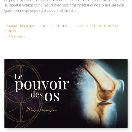
support enveloppant, nourricier, pour permettre à nos blessures de
guérir, à notre cœur de s’ouvrir et ainsi ...
BY
MARIE PAPAZIAN
|
JEUDI, 29 SEPTEMBRE 2022
|
L’ÉNERGIE FÉMININE
,
VIDÉOS
READ MORE