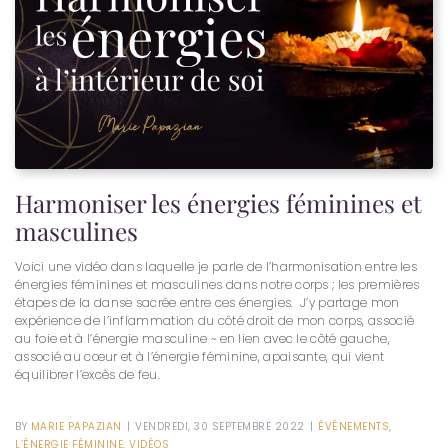
Harmoniser les énergies féminines et
masculines
Voici une vidéo dans laquelle je parle de l’harmonisation entre les
énergies féminines et masculines dans notre corps ; les premières
étapes de la danse sacrée entre ces énergies. J’y partage mon
expérience de l’inflammation du côté droit de mon corps, associé
au foie et à l’énergie masculine ~ en lien avec le côté gauche,
associé au cœur et à l’énergie féminine, apaisante, qui vient
équilibrer l’excès de feu.
BY
MARIE PAPAZIAN
|
VENDREDI, 30 SEPTEMBRE 2022
|
ÉVÉNEMENTS
,
L’ÉNERGIE FÉMININE
,
VIDÉOS