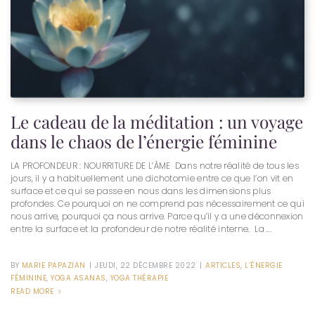
Le cadeau de la méditation : un voyage
dans le chaos de l’énergie féminine
LA PROFONDEUR : NOURRITURE DE L’ÂME Dans notre réalité de tous les
jours, il y a habituellement une dichotomie entre ce que l’on vit en
surface et ce qui se passe en nous dans les dimensions plus
profondes. Ce pourquoi on ne comprend pas nécessairement ce qui
nous arrive, pourquoi ça nous arrive. Parce qu’il y a une déconnexion
entre la surface et la profondeur de notre réalité interne. La ...
BY
MARIE PAPAZIAN
|
JEUDI, 22 DÉCEMBRE 2022
|
ARTICLES
,
L’ÉNERGIE
FÉMININE
,
YOGA ASANAS
,
YOGA THÉRAPIE
READ MORE