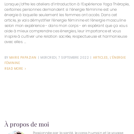
Lorsque j’offre les ateliers d’introduction à l’Expérience Yoga Thérapie,
certaines personnes demandent si l’énergie féminine est une
énergie à laquelle seulement les femmes ont accès. Dans cet
article, je vais démystifier l’énergie féminine et l’énergie masculine
selon mon expérience - dans mon corps - en espérant que ça vous
aide à mieux comprendre ces énergies, leur importance et vous
inspire à cultiver une relation sacrée, respectueuse et harmonieuse
avec elles. ...
BY
MARIE PAPAZIAN
|
MERCREDI, 7 SEPTEMBRE 2022
|
ARTICLES
,
L’ÉNERGIE
FÉMININE
READ MORE
À propos de moi
Passionnée par la santé, le corps humain et le voyage