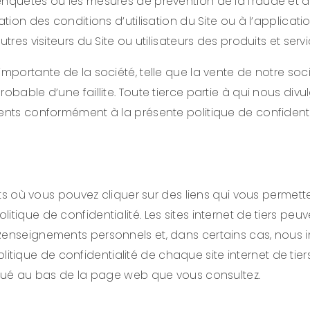
nquêtes ou les mesures de prévention de la fraude et des
ation des conditions d’utilisation du Site ou à l’applicati
tres visiteurs du Site ou utilisateurs des produits et servi
importante de la société, telle que la vente de notre soc
robable d’une faillite. Toute tierce partie à qui nous d
ments conformément à la présente politique de confidenti
oits où vous pouvez cliquer sur des liens qui vous permett
tique de confidentialité. Les sites internet de tiers peu
enseignements personnels et, dans certains cas, nous info
que de confidentialité de chaque site internet de tiers q
situé au bas de la page web que vous consultez.