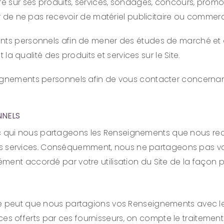
e sur ses produits, services, sondages, concours, promoti
ir de ne pas recevoir de matériel publicitaire ou commerc
ments personnels afin de mener des études de marché et
t la qualité des produits et services sur le Site.
ignements personnels afin de vous contacter concernant l
NNELS
ui nous partageons les Renseignements que nous recuei
sez nos services. Conséquemment, nous ne partageons pas
ent accordé par votre utilisation du Site de la façon pré
il se peut que nous partagions vos Renseignements avec l
vices offerts par ces fournisseurs, on compte le traite