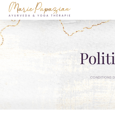
Skip
to
content
Polit
CONDITIONS D’