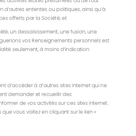
 activités illicites présumées ou de tout
on d’autres ententes ou politiques, ainsi qu’à
ces offerts par la Société; et
iété, un dessaisissement, une fusion, une
ivulguerions vos Renseignements personnels est
alité seulement, à moins d’indication
ent d’accéder à d’autres sites internet qui ne
vent demander et recueillir des
rmer de vos activités sur ces sites internet.
ue vous visitez en cliquant sur le lien «