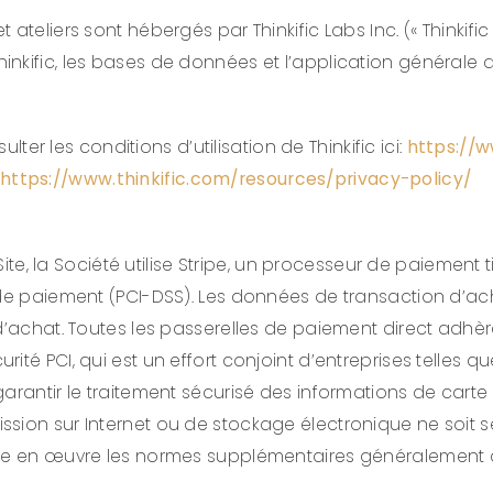
teliers sont hébergés par Thinkific Labs Inc. (« Thinkific 
kific, les bases de données et l’application générale de 
ulter les conditions d’utilisation de Thinkific ici:
https://w
https://www.thinkific.com/resources/privacy-policy/
Site, la Société utilise Stripe, un processeur de paiement 
s de paiement (PCI-DSS). Les données de transaction d’a
d’achat. Toutes les passerelles de paiement direct adhèr
té PCI, qui est un effort conjoint d’entreprises telles q
rantir le traitement sécurisé des informations de carte d
sion sur Internet ou de stockage électronique ne soit sé
tre en œuvre les normes supplémentaires généralement a