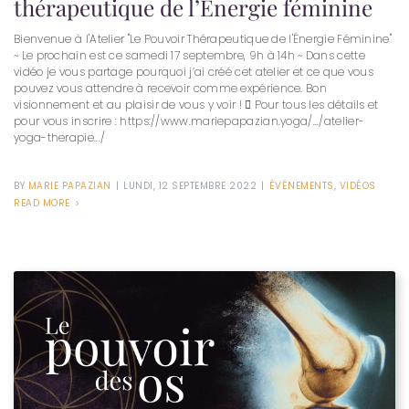
thérapeutique de l’Énergie féminine
Bienvenue à l'Atelier "Le Pouvoir Thérapeutique de l'Énergie Féminine"
~ Le prochain est ce samedi 17 septembre, 9h à 14h ~‍‍‍‍‍ Dans cette
vidéo je vous partage pourquoi j’ai créé cet atelier et ce que vous
pouvez vous attendre à recevoir comme expérience. ‍‍Bon
visionnement et au plaisir de vous y voir ! ‍‍‍‍‍‍⚘ Pour tous les détails et
pour vous inscrire : https://www.mariepapazian.yoga/.../atelier-
yoga-therapie.../
BY
MARIE PAPAZIAN
|
LUNDI, 12 SEPTEMBRE 2022
|
ÉVÉNEMENTS
,
VIDÉOS
READ MORE