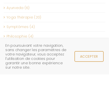
Ayurveda (6)
Yoga Thérapie (20)
Symptômes (4)
Philosophie (4)
Yoga Asanas (8)
En poursuivant votre navigation,
L’Énergie Féminine (9)
sans changer les paramètres de
votre navigateur, vous acceptez
ACCEPTER
Recettes (4)
l'utilisation de cookies pour
garantir une bonne expérience
Événements (2)
sur notre site.
English (8)
Archives
avril 2023