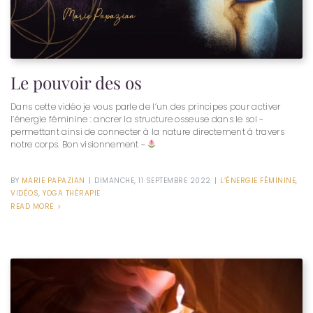
Le pouvoir des os
Dans cette vidéo je vous parle de l’un des principes pour activer
l’énergie féminine : ancrer la structure osseuse dans le sol ~
permettant ainsi de connecter à la nature directement à travers
notre corps. Bon visionnement ~
BY
MARIE PAPAZIAN
|
DIMANCHE, 11 SEPTEMBRE 2022
|
L’ÉNERGIE FÉMININE
,
VIDÉOS
,
YOGA THÉRAPIE
READ MORE