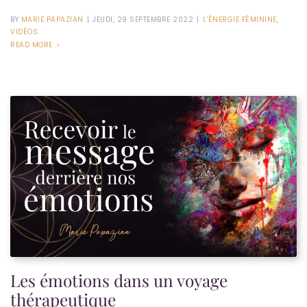
BY
MARIE PAPAZIAN
|
JEUDI, 29 SEPTEMBRE 2022
|
L’ÉNERGIE FÉMININE
,
VIDÉOS
READ MORE
Les émotions dans un voyage
thérapeutique