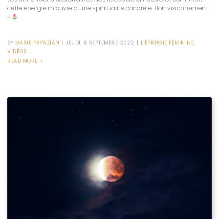
cette énergie m’ouvre à une spiritualité concrète. Bon visionnement
~
BY
MARIE PAPAZIAN
|
JEUDI, 8 SEPTEMBRE 2022
|
L’ÉNERGIE FÉMININE
,
VIDÉOS
READ MORE