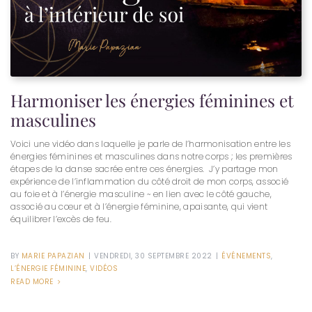
Harmoniser les énergies féminines et
masculines
Voici une vidéo dans laquelle je parle de l’harmonisation entre les
énergies féminines et masculines dans notre corps ; les premières
étapes de la danse sacrée entre ces énergies. J’y partage mon
expérience de l’inflammation du côté droit de mon corps, associé
au foie et à l’énergie masculine ~ en lien avec le côté gauche,
associé au cœur et à l’énergie féminine, apaisante, qui vient
équilibrer l’excès de feu.
BY
MARIE PAPAZIAN
|
VENDREDI, 30 SEPTEMBRE 2022
|
ÉVÉNEMENTS
,
L’ÉNERGIE FÉMININE
,
VIDÉOS
READ MORE