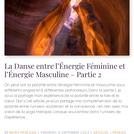
La Danse entre l’Énergie Féminine et
l’Énergie Masculine – Partie 2
On peut voir la polarité entre l’énergie féminine et masculine sous
différents angles et à différentes profondeurs. Dans la partie 1, je
vous ai partagé mon expérience de la polarité entre le foie et le
cœur. Dans cet article, je vous partage ma compréhension de la
polarité entre l’univers souterrain et la conscience ~ en lien avec ma
vision de la yoga thérapie. Lorsque vous entrez dans l’univers de
l'Expérience ...
BY
MARIE PAPAZIAN
|
VENDREDI, 9 SEPTEMBRE 2022
|
ARTICLES
,
L’ÉNERGIE