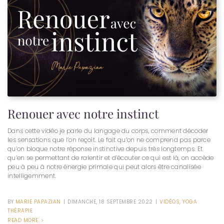
Renouer avec notre instinct
Dans cette vidéo je parle du langage du corps, comment décoder
les sensations que l’on reçoit. Le fait qu’on ne comprend pas parce
qu’on bloque notre réponse instinctive depuis très longtemps. Et
qu’en se permettant de ralentir et d’écouter ce qui est là, on accède
peu à peu à notre énergie primale qui peut alors être canalisée
intelligemment.
BY
MARIE PAPAZIAN
|
DIMANCHE, 18 SEPTEMBRE 2022
|
VIDÉOS
,
YOGA
THÉRAPIE
READ MORE