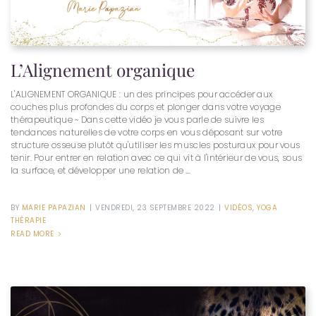
L’Alignement organique
L'ALIGNEMENT ORGANIQUE : un des principes pour accéder aux
couches plus profondes du corps et plonger dans votre voyage
thérapeutique ~ ‍‍Dans cette vidéo je vous parle de suivre les
tendances naturelles de votre corps en vous déposant sur votre
structure osseuse plutôt qu'utiliser les muscles posturaux pour vous
tenir. Pour entrer en relation avec ce qui vit à l'intérieur de vous, sous
la surface, et développer une relation de ...
BY
MARIE PAPAZIAN
|
VENDREDI, 23 SEPTEMBRE 2022
|
VIDÉOS
,
YOGA
THÉRAPIE
READ MORE