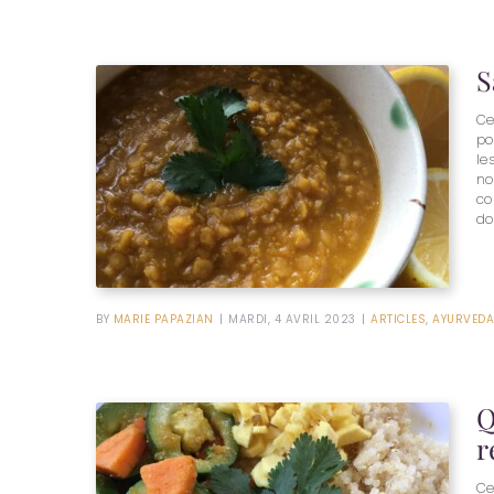
S
Ce
po
le
no
co
do
BY
MARIE PAPAZIAN
|
MARDI, 4 AVRIL 2023
|
ARTICLES
,
AYURVEDA
Q
r
Ce