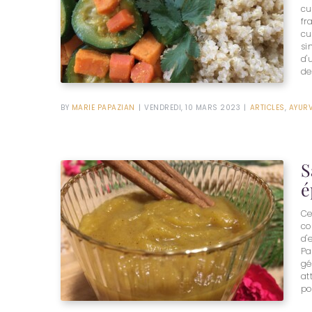
cu
fr
cu
si
d'
de
BY
MARIE PAPAZIAN
|
VENDREDI, 10 MARS 2023
|
ARTICLES
,
AYUR
S
é
Ce
co
d'
Pa
gé
at
po