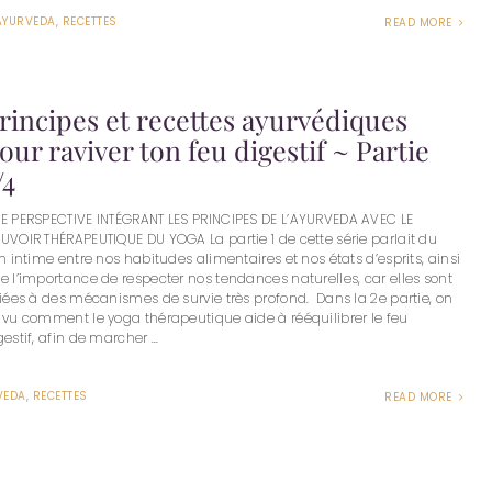
AYURVEDA
,
RECETTES
READ MORE
rincipes et recettes ayurvédiques
our raviver ton feu digestif ~ Partie
/4
E PERSPECTIVE INTÉGRANT LES PRINCIPES DE L’AYURVEDA AVEC LE
UVOIR THÉRAPEUTIQUE DU YOGA La partie 1 de cette série parlait du
en intime entre nos habitudes alimentaires et nos états d’esprits, ainsi
e l’importance de respecter nos tendances naturelles, car elles sont
liées à des mécanismes de survie très profond. Dans la 2e partie, on
 vu comment le yoga thérapeutique aide à rééquilibrer le feu
gestif, afin de marcher ...
VEDA
,
RECETTES
READ MORE