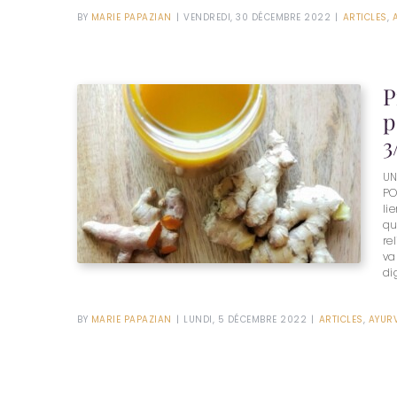
BY
MARIE PAPAZIAN
|
VENDREDI, 30 DÉCEMBRE 2022
|
ARTICLES
,
P
p
3
UN
PO
li
qu
re
va
di
BY
MARIE PAPAZIAN
|
LUNDI, 5 DÉCEMBRE 2022
|
ARTICLES
,
AYUR