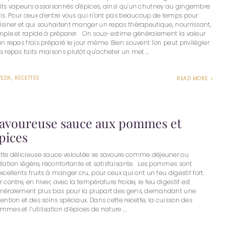
its vapeurs assaisonnés d'épices, ainsi qu'un chutney au gingembre
ais. Pour ceux d'entre vous qui n'ont pas beaucoup de temps pour
isiner et qui souhaitent manger un repas thérapeutique, nourrissant,
mple et rapide à préparer. On sous-estime généralement la valeur
un repas frais préparé le jour même. Bien souvent l'on peut privilégier
s repas faits maisons plutôt qu'acheter un met ...
VEDA
,
RECETTES
READ MORE
avoureuse sauce aux pommes et
pices
tte délicieuse sauce veloutée se savoure comme déjeuner ou
llation légère, réconfortante et satisfaisante Les pommes sont
excellents fruits à manger cru, pour ceux qui ont un feu digestif fort.
r contre, en hiver, avec la température froide, le feu digestif est
néralement plus bas pour la plupart des gens, demandant une
tention et des soins spéciaux. Dans cette recette, la cuisson des
mmes et l’utilisation d’épices de nature ...